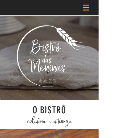
O BISTRÔ
´
culinária e natureza