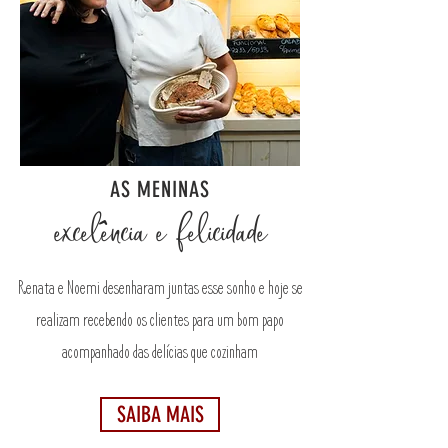
AS MENINAS
^
excelência e felicidade
Renata e Noemi desenharam juntas esse sonho e hoje se
realizam recebendo os clientes para um bom papo
acompanhado das delícias que cozinham
SAIBA MAIS