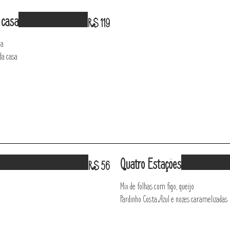
 casa
R$ 119
la
da casa
Quatro Estações
R$ 56
Mix de folhas com figo, queijo
Pardinho Costa Azul e nozes caramelizadas