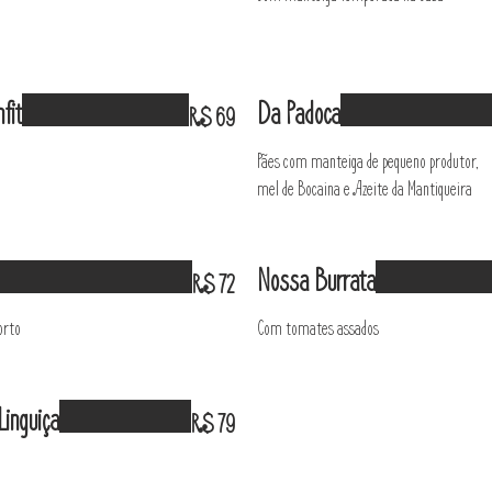
fit
Da Padoca
R$ 69
Pães com manteiga de pequeno produtor,
mel de Bocaina e Azeite da Mantiqueira
Nossa Burrata
R$ 72
orto
Com tomates assados
inguiça
R$ 79