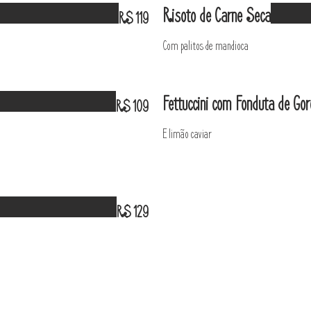
Risoto de Carne Seca
R$ 119
Com palitos de mandioca
Fettuccini com Fonduta de Gor
R$ 109
E limão caviar
R$ 129