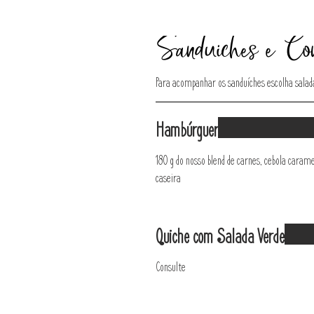
Sanduíches e Com
Para acompanhar os sanduíches escolha salada
Hambúrguer
180 g do nosso blend de carnes, cebola caram
caseira
Quiche com Salada Verde
Consulte