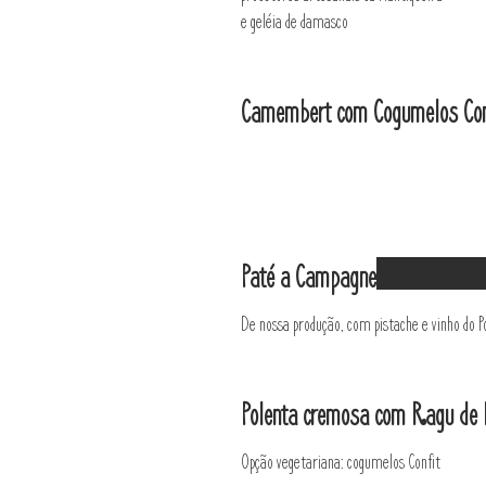
e geléia de damasco
Camembert com Cogumelos Con
Paté a Campagne
De nossa produção, com pistache e vinho do P
Polenta cremosa com Ragu de L
Opção vegetariana: cogumelos Confit