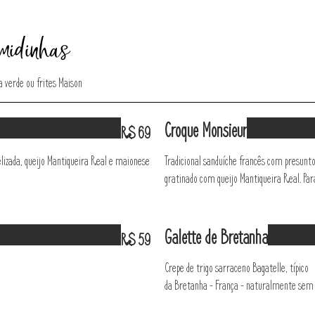
idinhas
 verde ou frites Maison
Croque Monsieur
R$ 69
elizada, queijo Mantiqueira Real e maionese
Tradicional sanduíche francês com presunt
gratinado com queijo Mantiqueira Real. P
Galette de Bretanha
R$ 59
Crepe de trigo sarraceno Bagatelle, típico
da Bretanha - França - naturalmente sem g