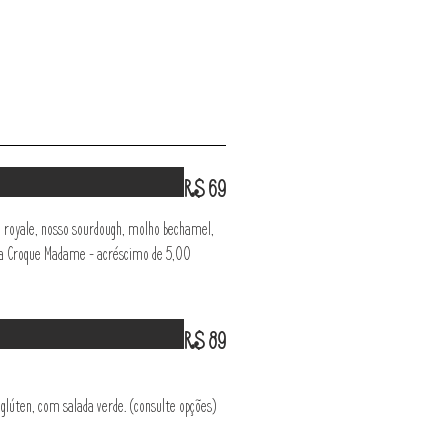
R$ 69
o royale, nosso sourdough, molho bechamel,
ara Croque Madame – acréscimo de 5,00
R$ 89
lúten, com salada verde. (consulte opções)