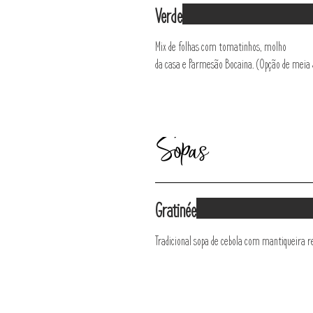
Verde
Mix de folhas com tomatinhos, molho
da casa e Parmesão Bocaina. (Opção de meia 
Sopas
Gratinée
Tradicional sopa de cebola com mantiqueira r