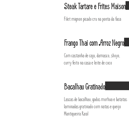
Steak Tartare e Frites Maison
Filet mignon picado cru na ponta da faca
Frango Thai com Arroz Negro
Com castanha de caju, damasco, shoyo,
curry feito na casa e leite de coco
Bacalhau Gratinado
Lascas de bacalhau, gadus morhua e batatas
laminadas gratinado com natas e queijo
Mantiqueira Real