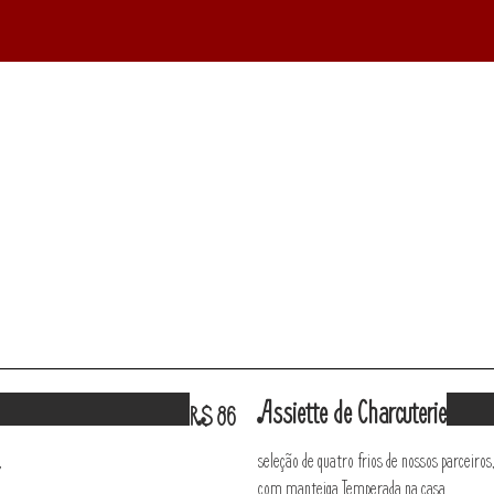
Assiette de Charcuterie
R$ 86
,
seleção de quatro frios de nossos parceiros
com manteiga Temperada na casa