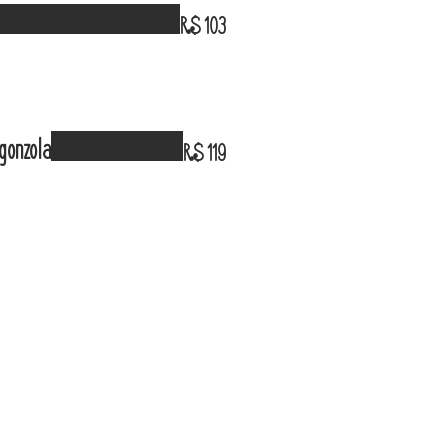
R$ 103
gonzola
R$ 119