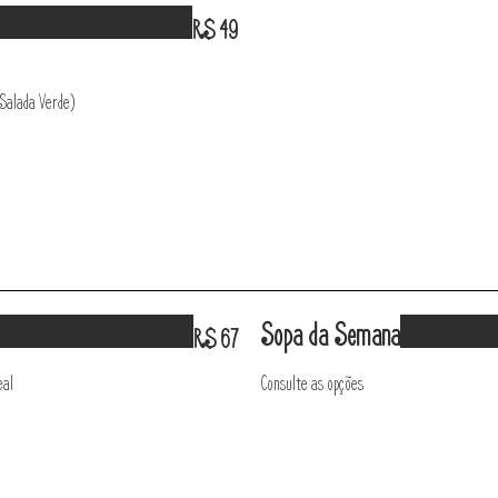
R$ 49
Salada Verde)
Sopa da Semana
R$ 67
eal
Consulte as opções