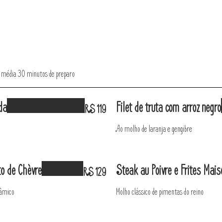
m média 30 minutos de preparo
da
Filet de truta com arroz negro
R$ 119
Ao molho de laranja e gengibre
o de Chèvre
Steak au Poivre e Frites Mais
R$ 129
sâmico
Molho clássico de pimentas do reino