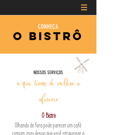
CONHEÇA
o bistrô
NOSSOS SERVIÇOS
o que temos de melhor a
oferecer
O Bistrô
Olhando de fora pode parecer um café
comum, mas depois que você atravessar a