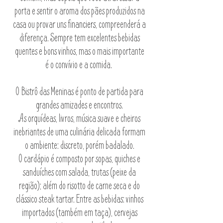
porta e sentir o aroma dos pães produzidos na
casa ou provar uns
financiers
, compreenderá a
diferença. Sempre tem excelentes bebidas
quentes e bons vinhos, mas o mais importante
é o convívio e a comida.
O Bistrô das Meninas é ponto de partida para
grandes amizades e encontros.
As orquídeas, livros, música suave e cheiros
inebriantes de uma culinária delicada formam
o ambiente: discreto, porém badalado.
O cardápio é composto por sopas, quiches e
sanduíches com salada, trutas (peixe da
região); além do risotto de carne seca e do
clássico steak tartar. Entre as bebidas: vinhos
importados (também em taça), cervejas