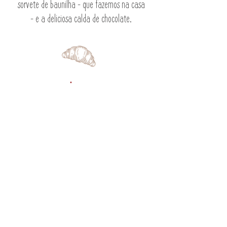
sorvete de baunilha - que fazemos na casa
- e a deliciosa calda de chocolate.
Livraria
Em Dezembro de 2004 foi inaugurada,
dentro do Bistrô, a Livraria da Alameda,
como mais uma forma de compartilhar com
os clientes as paixões de suas fundadoras.
Recém chegadas em Visconde de Mauá,
Renata e Noemi perceberam a falta de
iniciativas voltadas para a vida cultural.
Então, a Re se inspirou na livraria francesa
Shakespere & Co para desenhar esse projeto.